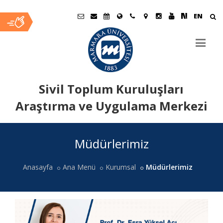
EN
Sivil Toplum Kuruluşları
Araştırma ve Uygulama Merkezi
Ana
Müdürlerimiz
İçerik
Anasayfa
Ana Menü
Kurumsal
Müdürlerimiz