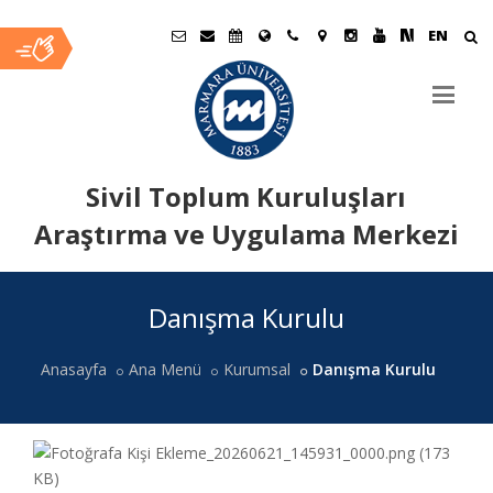
EN
Sivil Toplum Kuruluşları
Araştırma ve Uygulama Merkezi
Ana
Danışma Kurulu
İçerik
Anasayfa
Ana Menü
Kurumsal
Danışma Kurulu