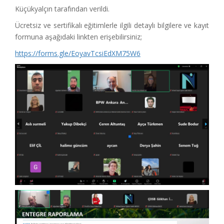
Küçükyalçın tarafından verildi.
Ücretsiz ve sertifikalı eğitimlerle ilgili detaylı bilgilere ve kayıt
formuna aşağıdaki linkten erişebilirsiniz;
https://forms.gle/EoyavTcsiEdXM75W6