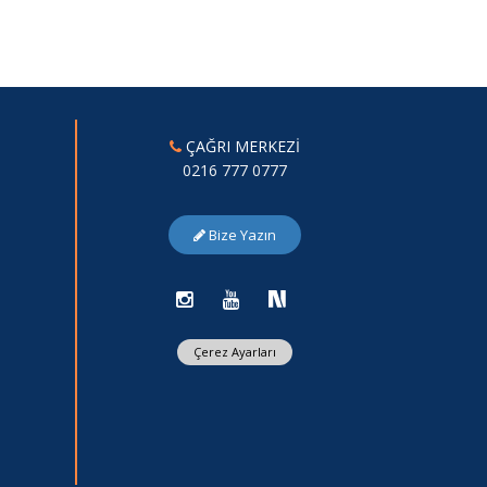
ÇAĞRI MERKEZİ
0216 777 0777
Bize Yazın
Çerez Ayarları