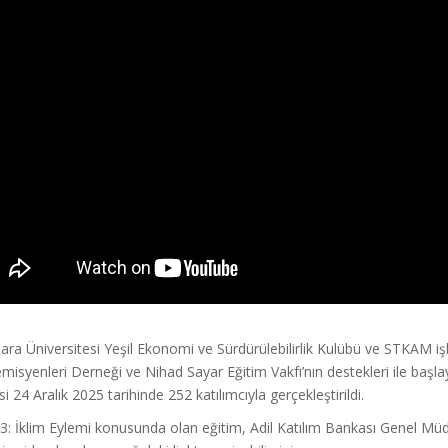
ra Üniversitesi Yeşil Ekonomi ve Sürdürülebilirlik Kulübü ve STKAM işb
misyenleri Derneği ve Nihad Sayar Eğitim Vakfı’nın destekleri ile başl
isi 24 Aralık 2025 tarihinde 252 katılımcıyla gerçekleştirildi.
: İklim Eylemi konusunda olan eğitim, Adil Katılım Bankası Genel Müdür