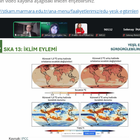
in video kaydına aşağıdaki linkten erişebilirsiniz.
://stkam.marmara.edu.tr/ana-menu/faaliyetlerimiz/edu-yesk-egitimleri