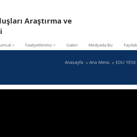
luşları Araştırma ve
i
umsal
Faaliyetlerimiz
Galeri
Medyada Biz
Faydalı
Anasayfa
Ana Menü
EDU YESK E