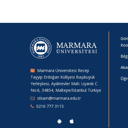
Gönü
Koo
Bil
Aka
Marmara Üniversitesi Recep
Tayyip Erdoğan Külliyesi Başıbüyük
Öğr
Yerleşkesi, Aydınevler Mah. Uyanık C.
No:6, 34854, Maltepe/İstanbul Türkiye
stkam@marmara.edu.tr
0216 777 3115