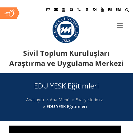
EN
Sivil Toplum Kuruluşları
Araştırma ve Uygulama Merkezi
Ana
EDU YESK Eğitimleri
İçerik
Anasayfa
Ana Menü
Faaliyetlerimiz
EDU YESK Eğitimleri