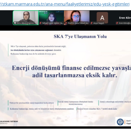
://stkam.marmara.edu.tr/ana-menu/faaliyetlerimiz/edu-yesk-egitimleri