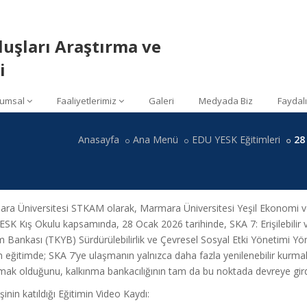
luşları Araştırma ve
i
umsal
Faaliyetlerimiz
Galeri
Medyada Biz
Faydalı
Anasayfa
Ana Menü
EDU YESK Eğitimleri
28
a Üniversitesi STKAM olarak, Marmara Üniversitesi Yeşil Ekonomi ve Sür
K Kış Okulu kapsamında, 28 Ocak 2026 tarihinde, SKA 7: Erişilebilir v
m Bankası (TKYB) Sürdürülebilirlik ve Çevresel Sosyal Etki Yönetimi Yö
n eğitimde; SKA 7’ye ulaşmanın yalnızca daha fazla yenilenebilir kurm
mak olduğunu, kalkınma bankacılığının tam da bu noktada devreye girdiğ
şinin katıldığı Eğitimin Video Kaydı: