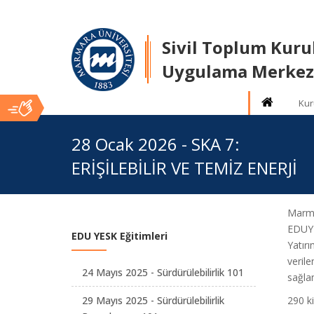
Sivil Toplum Kuru
Uygulama Merkez
Kur
Ana
28 Ocak 2026 - SKA 7:
ERİŞİLEBİLİR VE TEMİZ ENERJİ
İçerik
Marmar
EDUYES
EDU YESK Eğitimleri
Yatırı
verile
24 Mayıs 2025 - Sürdürülebilirlik 101
sağla
29 Mayıs 2025 - Sürdürülebilirlik
290 ki