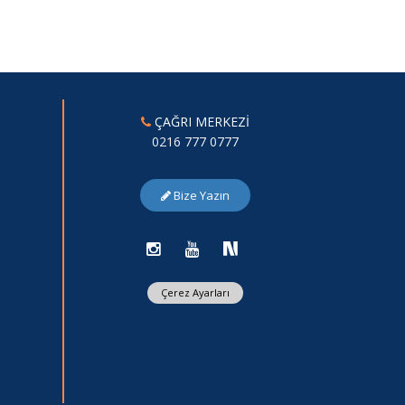
ÇAĞRI MERKEZİ
0216 777 0777
Bize Yazın
Çerez Ayarları