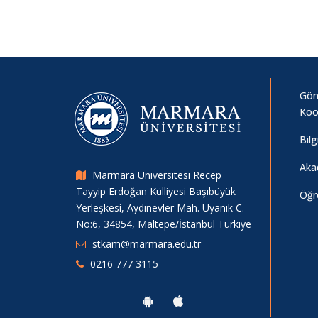
Gönü
Koo
Bil
Aka
Marmara Üniversitesi Recep
Tayyip Erdoğan Külliyesi Başıbüyük
Öğr
Yerleşkesi, Aydınevler Mah. Uyanık C.
No:6, 34854, Maltepe/İstanbul Türkiye
stkam@marmara.edu.tr
0216 777 3115