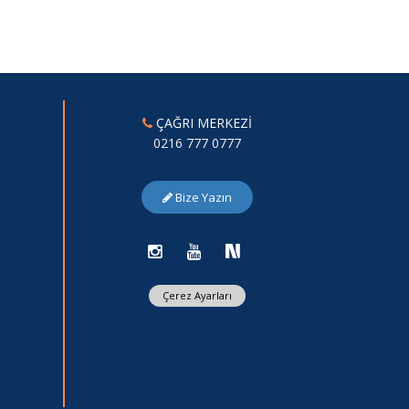
ÇAĞRI MERKEZİ
0216 777 0777
Bize Yazın
Çerez Ayarları