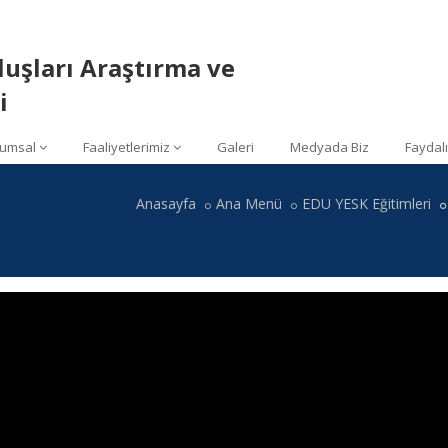
luşları Araştırma ve
i
umsal
Faaliyetlerimiz
Galeri
Medyada Biz
Faydalı
Anasayfa
Ana Menü
EDU YESK Eğitimleri