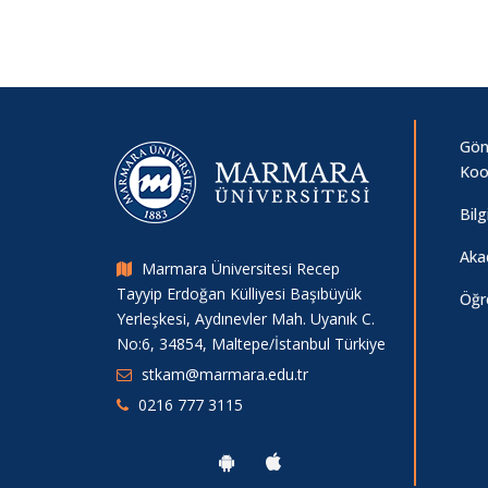
Gönü
Koo
Bil
Aka
Marmara Üniversitesi Recep
Tayyip Erdoğan Külliyesi Başıbüyük
Öğr
Yerleşkesi, Aydınevler Mah. Uyanık C.
No:6, 34854, Maltepe/İstanbul Türkiye
stkam@marmara.edu.tr
0216 777 3115