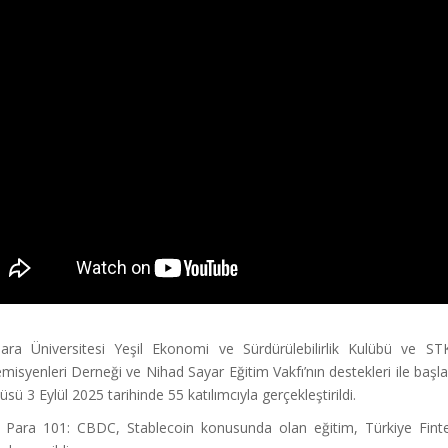
ra Üniversitesi Yeşil Ekonomi ve Sürdürülebilirlik Kulübü ve STK
misyenleri Derneği ve Nihad Sayar Eğitim Vakfı’nın destekleri ile baş
sü 3 Eylül 2025 tarihinde 55 katılımcıyla gerçekleştirildi.
al Para 101: CBDC, Stablecoin konusunda olan eğitim, Türkiye F