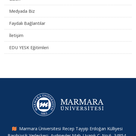
Medyada Biz
Faydalı Bağlantılar
İletişim
EDU YESK Eğitimleri
Marmara Üniversitesi Recep Tayyip Erdoğan Külliyesi
Başıbüyük Yerleşkesi, Aydınevler Mah. Uyanık C. No:6, 34854,