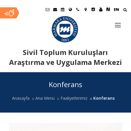
EN
Sivil Toplum Kuruluşları
Araştırma ve Uygulama Merkezi
Ana
Konferans
İçerik
Anasayfa
Ana Menü
Faaliyetlerimiz
Konferans